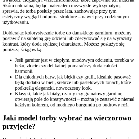
Skóra naturalna, będąc materiałem niezwykle wytrzymałym,
sprawia, że torba posłuży przez lata, zachowując przy tym
estetyczny wygląd i odporną strukturę – nawet przy codziennym
użytkowaniu.
Dobierając kolorystycznie torbę do damskiego garnituru, możemy
postawić na subtelną grę odcieni lub zdecydować się na wyrazisty
kontrast, który doda stylizacji charakteru. Możesz posłużyć się
poniższą ściągawką:
Jeśli garnitur jest w ciepłym, miodowym odcieniu, torebka w
beżu, złocie czy delikatnej pomarańczy doda całości
harmonii.
Dla chłodnych barw, jak błękit czy grafit, idealnie pasować
będą dodatki w bieli, srebrze lub pastelowych tonach, które
podkreślą elegancki, nowoczesny look.
Klasyki, takie jak biały, czarny czy granatowy garnitur,
otwierają pole do kreatywności – można je zestawić z niemal
każdym kolorem, od modnego burgundu po pudrowy róż.
Jaki model torby wybrać na wieczorowo
przyjęcie?