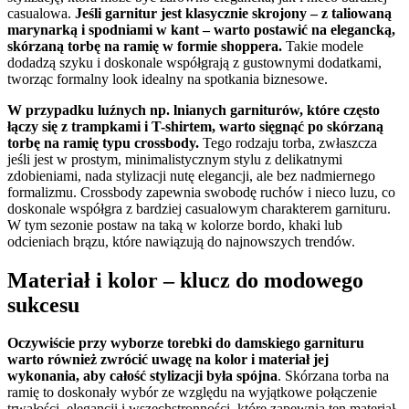
casualowa.
Jeśli garnitur jest klasycznie skrojony – z taliowaną
marynarką i spodniami w kant – warto postawić na elegancką,
skórzaną torbę na ramię w formie shoppera.
Takie modele
dodadzą szyku i doskonale współgrają z gustownymi dodatkami,
tworząc formalny look idealny na spotkania biznesowe.
W przypadku luźnych np. lnianych garniturów, które często
łączy się z trampkami i T-shirtem, warto sięgnąć po skórzaną
torbę na ramię typu crossbody.
Tego rodzaju torba, zwłaszcza
jeśli jest w prostym, minimalistycznym stylu z delikatnymi
zdobieniami, nada stylizacji nutę elegancji, ale bez nadmiernego
formalizmu. Crossbody zapewnia swobodę ruchów i nieco luzu, co
doskonale współgra z bardziej casualowym charakterem garnituru.
W tym sezonie postaw na taką w kolorze bordo, khaki lub
odcieniach brązu, które nawiązują do najnowszych trendów.
Materiał i kolor – klucz do modowego
sukcesu
Oczywiście przy wyborze torebki do damskiego garnituru
warto również zwrócić uwagę na kolor i materiał jej
wykonania, aby całość stylizacji była spójna
. Skórzana torba na
ramię to doskonały wybór ze względu na wyjątkowe połączenie
trwałości, elegancji i wszechstronności, które zapewnia ten materiał.