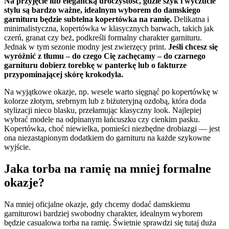
Na przyjęcie lub elegancką uroczystość, gdzie szyk i wyczucie
stylu są bardzo ważne, idealnym wyborem do damskiego
garnituru będzie subtelna kopertówka na ramię.
Delikatna i
minimalistyczna, kopertówka w klasycznych barwach, takich jak
czerń, granat czy beż, podkreśli formalny charakter garnituru.
Jednak w tym sezonie modny jest zwierzęcy print.
Jeśli chcesz się
wyróżnić z tłumu – do czego Cię zachęcamy –
do czarnego
garnituru dobierz torebkę w panterkę lub o fakturze
przypominającej skórę krokodyla.
Na wyjątkowe okazje, np. wesele warto sięgnąć po kopertówkę w
kolorze złotym, srebrnym lub z biżuteryjną ozdobą, która doda
stylizacji nieco blasku, przełamując klasyczny look. Najlepiej
wybrać modele na odpinanym łańcuszku czy cienkim pasku.
Kopertówka, choć niewielka, pomieści niezbędne drobiazgi — jest
ona niezastąpionym dodatkiem do garnituru na każde szykowne
wyjście.
Jaka torba na ramię na mniej formalne
okazje?
Na mniej oficjalne okazje, gdy chcemy dodać damskiemu
garniturowi bardziej swobodny charakter, idealnym wyborem
będzie casualowa torba na ramię. Świetnie sprawdzi się tutaj duża