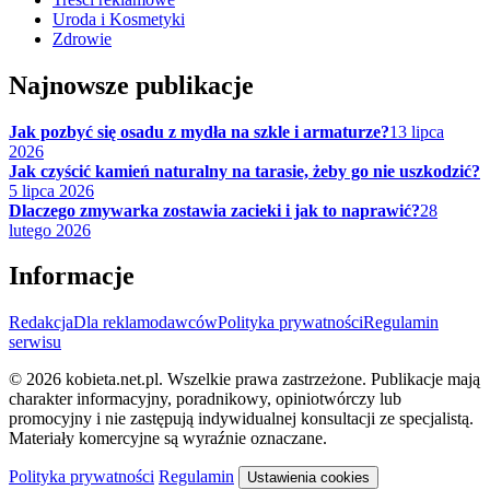
Uroda i Kosmetyki
Zdrowie
Najnowsze publikacje
Jak pozbyć się osadu z mydła na szkle i armaturze?
13 lipca
2026
Jak czyścić kamień naturalny na tarasie, żeby go nie uszkodzić?
5 lipca 2026
Dlaczego zmywarka zostawia zacieki i jak to naprawić?
28
lutego 2026
Informacje
Redakcja
Dla reklamodawców
Polityka prywatności
Regulamin
serwisu
© 2026 kobieta.net.pl. Wszelkie prawa zastrzeżone.
Publikacje mają
charakter informacyjny, poradnikowy, opiniotwórczy lub
promocyjny i nie zastępują indywidualnej konsultacji ze specjalistą.
Materiały komercyjne są wyraźnie oznaczane.
Polityka prywatności
Regulamin
Ustawienia cookies