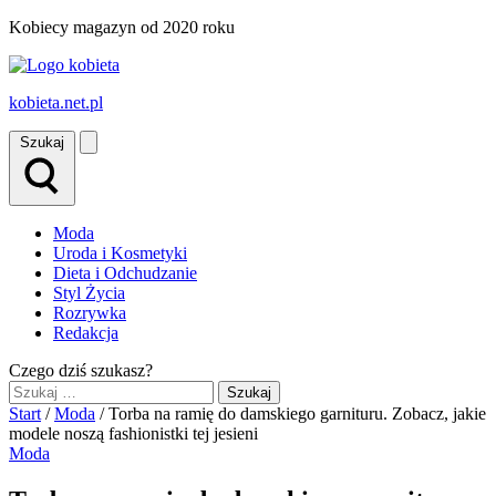
Przejdź
Kobiecy magazyn od 2020 roku
do
treści
kobieta.net.pl
Otwórz
Szukaj
menu
Moda
Uroda i Kosmetyki
Dieta i Odchudzanie
Styl Życia
Rozrywka
Redakcja
Czego dziś szukasz?
Szukaj:
Start
/
Moda
/
Torba na ramię do damskiego garnituru. Zobacz, jakie
modele noszą fashionistki tej jesieni
Moda