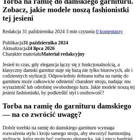
Torba na ramię do damskiego garnituru.
Zobacz, jakie modele noszą fashionistki
tej jesieni
Redakcja
31 października 2024
3 min czytania
0 komentarzy
Publikacja
31 października 2024
Aktualizacja
24 lipca 2026
Charakter materiału
Materiał redakcyjny
Jesień to czas, gdy elegancja łączy się z funkcjonalnością, a
klasyczny damski garnitur staje się bazą nie tylko biurowych, ale i
codziennych stylizacji. Odpowiednio dobrana torba na ramię do
garnituru może całkowicie odmienić charakter stroju, nadając mu
wyrazistość lub odrobinę swobodnego luzu. Jakie modele noszą tej
jesieni fashionistki, by podkreślić styl i osobowość?
Torba na ramię do garnituru damskiego
— na co zwrócić uwagę?
Dobór torebki na ramię do damskiego garnituru wymaga
rozważenia stylu i kroju samego stroju, aby stworzyć harmonijną
stylizację, która może być zarówno elegancka, jak i nieco bardziej